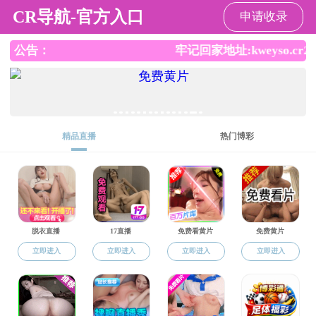
色情电影
色情电影概况
色情电影公告
师资团队
招生信息